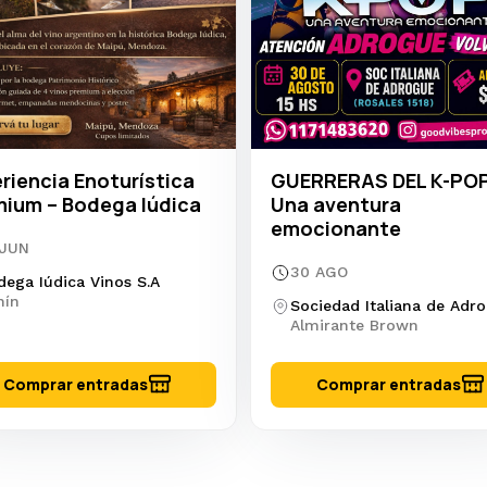
riencia Enoturística
GUERRERAS DEL K-POP
ium – Bodega Iúdica
Una aventura
emocionante
 JUN
30 AGO
dega Iúdica Vinos S.A
nín
Sociedad Italiana de Adr
Almirante Brown
Comprar entradas
Comprar entradas