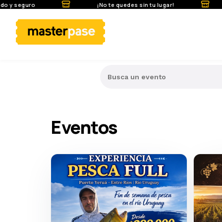
y seguro
¡No te quedes sin tu lugar!
Busca un evento
Eventos