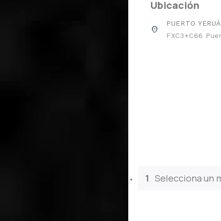
Ubicación
PUERTO YERUÁ
place
FXC3+C66 Puert
1
Selecciona un 