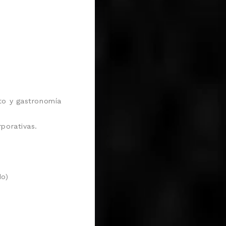
to y gastronomía
porativas.
do)