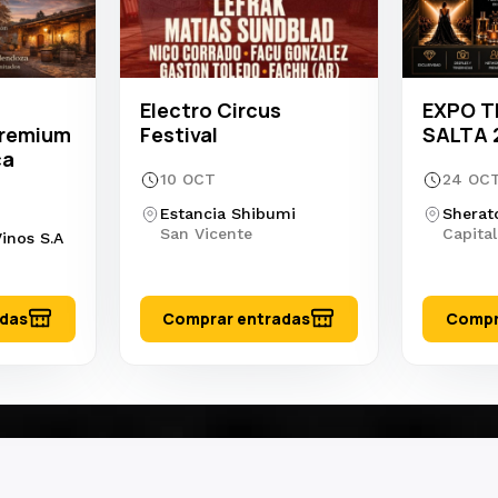
 personas
ersona
a:
$1.794.000
eserva y compra
Electro Circus
EXPO T
ponde a un voucher abierto válido para una experiencia en la
Premium
Festival
SALTA 
del total; El restante se abona el día de la pesca.
ca
10 OCT
24 OC
rdina posteriormente a la compra, según disponibilidad del p
cas.
Estancia Shibumi
Sherat
San Vicente
Capital
a compra (seña del 35%), el equipo se contactará para coordi
inos S.A
amigos
adas
Comprar entradas
Compr
es
porativas
 de una forma diferente..