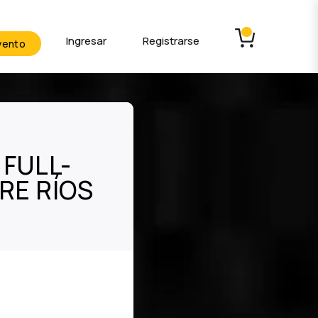
Ingresar
Registrarse
vento
 FULL-
RE RÍOS