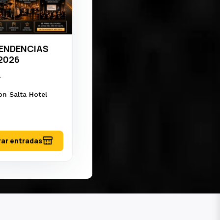
ENDENCIAS
 fecha que elijas y
2026
T
roductor y
on Salta Hotel
nar la experiencia.
ar entradas