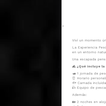
Viví un momento ún
La Experiencia Pes
en un entorno natur
Una escapada pensa
🌊 ¿Qué incluye la
🛥️ 1 jornada de pe
⏰ Horario personal
🐟 Carnada incluid
🎣 Equipo de pesc
Además:
🏡 2 noches en alo