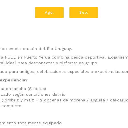
Ago.
Sep.
ico en el corazón del Río Uruguay.
ca FULL en Puerto Yeruá combina pesca deportiva, alojamien
al ideal para desconectar y disfrutar en grupo.
da para amigos, celebraciones especiales o experiencias cor
 experiencia?
sca en lancha (8 horas)
izado según condiciones del río
a (lombriz y maíz + 2 docenas de morena / anguila / cascaru
a completo
jamiento totalmente equipado