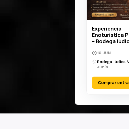
👥
Salida FULL – 6
💵 $299.000 por p
💰 Total experienci
📅 Modalidad de r
Experiencia
🎟 La compra corres
Enoturística 
corresponde al 35% 
– Bodega Iúdi
📆 La fecha se coo
10 JUN
condiciones climáti
Una vez realizada l
Bodega Iúdica V
Junín
🎁 Ideal para:
✔ Escapadas con 
Comprar entr
✔ Regalos especial
✔ Celebraciones
✔ Experiencias cor
Cupos limitados.
Viví el Río Uruguay